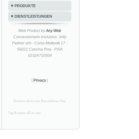
PRODUKTE
DIENSTLEISTUNGEN
Web Product by
Any Web
Concessionario esclusivo: Jolly
Partner srls - Corso Matteotti 17 -
56021 Cascina Pisa - P.IVA
02324710504
[
Privacy
]
Koinext all-in-one Pisa telefono Pisa
Tag Koinext all-in-one