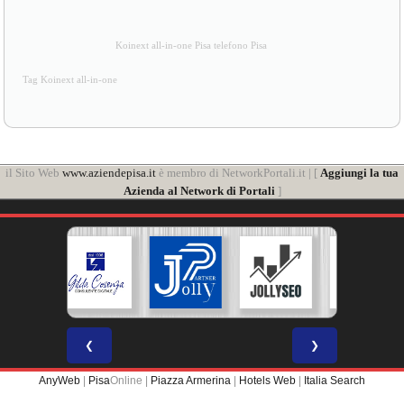
Koinext all-in-one Pisa telefono Pisa
Tag Koinext all-in-one
il Sito Web
www.aziendepisa.it
è membro di NetworkPortali.it | [
Aggiungi la tua
Azienda al Network di Portali
]
❮
❯
AnyWeb
|
Pisa
Online |
Piazza Armerina
|
Hotels Web
|
Italia Search