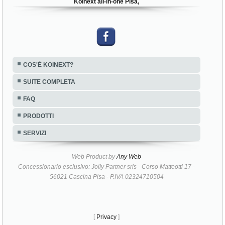
Koinext all-in-one Pisa,
COS'È KOINEXT?
SUITE COMPLETA
FAQ
PRODOTTI
SERVIZI
Web Product by
Any Web
Concessionario esclusivo: Jolly Partner srls - Corso Matteotti 17 -
56021 Cascina Pisa - P.IVA 02324710504
[
Privacy
]