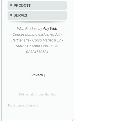
PRODOTTI
SERVIZI
Web Product by
Any Web
Concessionario esclusivo: Jolly
Partner srls - Corso Matteotti 17 -
56021 Cascina Pisa - P.IVA
02324710504
[
Privacy
]
Koinext all-in-one Pisa Pisa
Tag Koinext all-in-one