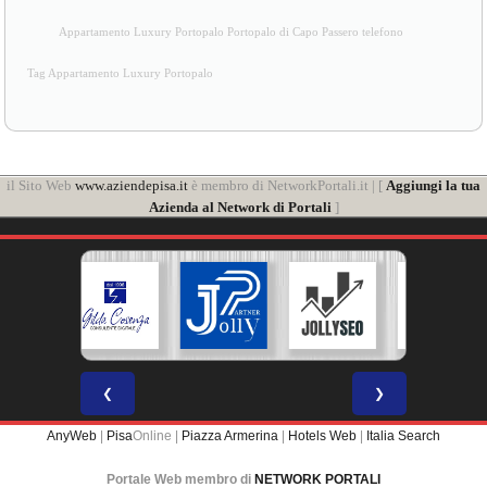
Appartamento Luxury Portopalo Portopalo di Capo Passero telefono
Tag Appartamento Luxury Portopalo
il Sito Web
www.aziendepisa.it
è membro di NetworkPortali.it | [
Aggiungi la tua
Azienda al Network di Portali
]
❮
❯
AnyWeb
|
Pisa
Online |
Piazza Armerina
|
Hotels Web
|
Italia Search
Portale Web membro di
NETWORK PORTALI