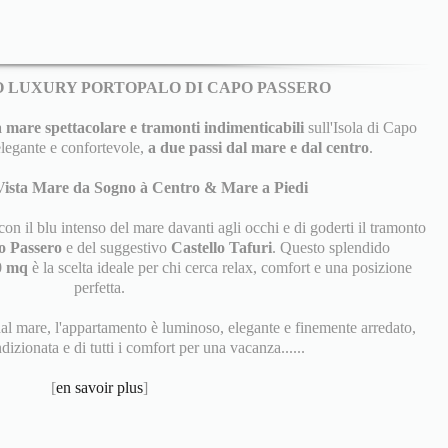
 LUXURY PORTOPALO DI CAPO PASSERO
a mare spettacolare e tramonti indimenticabili
sull'Isola di Capo
legante e confortevole,
a due passi dal mare e dal centro
.
ista Mare da Sogno à Centro & Mare a Piedi
on il blu intenso del mare davanti agli occhi e di goderti il tramonto
o Passero
e del suggestivo
Castello Tafuri
. Questo splendido
0 mq
è la scelta ideale per chi cerca relax, comfort e una posizione
perfetta.
dal mare, l'appartamento è luminoso, elegante e finemente arredato,
dizionata e di tutti i comfort per una vacanza......
[
en savoir plus
]