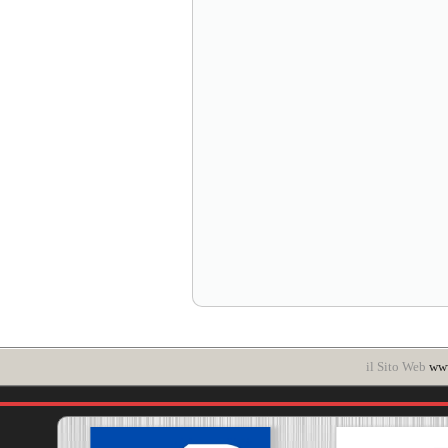
il Sito Web
www