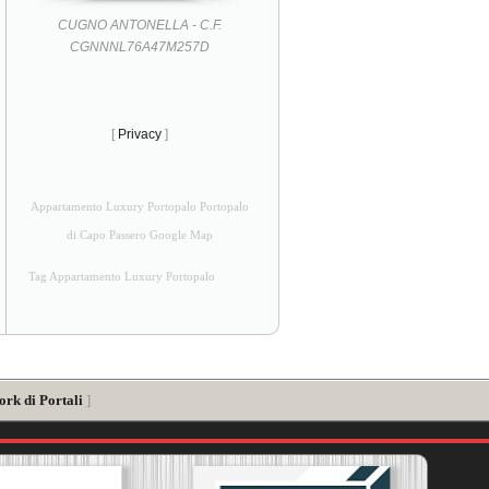
CUGNO ANTONELLA - C.F.
CGNNNL76A47M257D
[
Privacy
]
Appartamento Luxury Portopalo Portopalo
di Capo Passero Google Map
Tag Appartamento Luxury Portopalo
ork di Portali
]