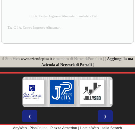
C.I.A. Centro Ingrosso Alimentari Pontedera Foto
Tag C.I.A. Centro Ingrosso Alimentari
il Sito Web
www.aziendepisa.it
è membro di NetworkPortali.it | [
Aggiungi la tua
Azienda al Network di Portali
]
❮
❯
AnyWeb
|
Pisa
Online |
Piazza Armerina
|
Hotels Web
|
Italia Search