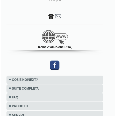
Pisa (PI)
Koinext all-in-one Pisa,
COS'È KOINEXT?
SUITE COMPLETA
FAQ
PRODOTTI
SERVIZI