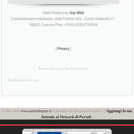
Web Product by
Any Web
Concessionario esclusivo: Jolly Partner srls - Corso Matteotti 17 -
56021 Cascina Pisa - P.IVA 02324710504
[
Privacy
]
Koinext all-in-one Pisa Prodotti Pisa
Tag Koinext all-in-one
il Sito Web
www.aziendepisa.it
è membro di NetworkPortali.it | [
Aggiungi la tua
Azienda al Network di Portali
]