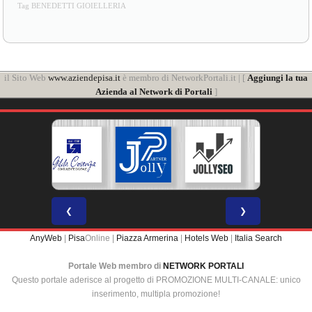
Tag BENEDETTI GIOIELLERIA
il Sito Web
www.aziendepisa.it
è membro di NetworkPortali.it | [
Aggiungi la tua
Azienda al Network di Portali
]
❮
❯
AnyWeb
|
Pisa
Online |
Piazza Armerina
|
Hotels Web
|
Italia Search
Portale Web membro di
NETWORK PORTALI
Questo portale aderisce al progetto di PROMOZIONE MULTI-CANALE: unico
inserimento, multipla promozione!