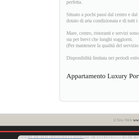
perfetta.
Situato a pochi passi dal centro e da
dotato di aria condizionata e di tutti
Mare, centro, ristoranti e servizi sono
sia per brevi che lunghi soggiorni.
(Per mantenere la qualità del servizio
Disponibilità limitata nei periodi estiv
Appartamento Luxury Po
il Sito Web
www