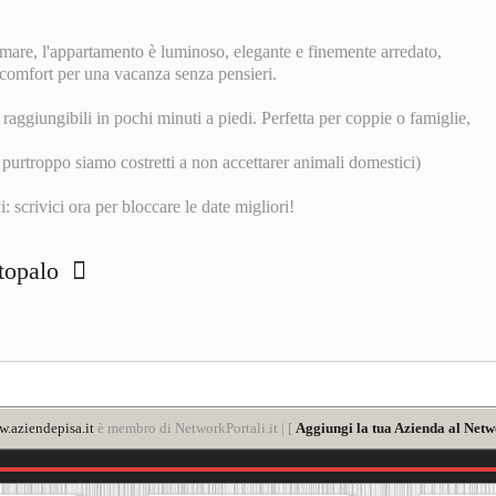
l mare, l'appartamento è luminoso, elegante e finemente arredato,
 i comfort per una vacanza senza pensieri.
 raggiungibili in pochi minuti a piedi. Perfetta per coppie o famiglie,
 purtroppo siamo costretti a non accettarer animali domestici)
i: scrivici ora per bloccare le date migliori!
rtopalo
.aziendepisa.it
è membro di NetworkPortali.it | [
Aggiungi la tua Azienda al Netw